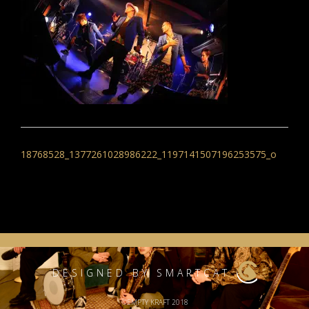
投
稿
18768528_1377261028986222_1197141507196253575_o
ナ
ビ
ゲ
ー
シ
DESIGNED BY SMARTCAT
ョ
©EMPTY KRAFT 2018