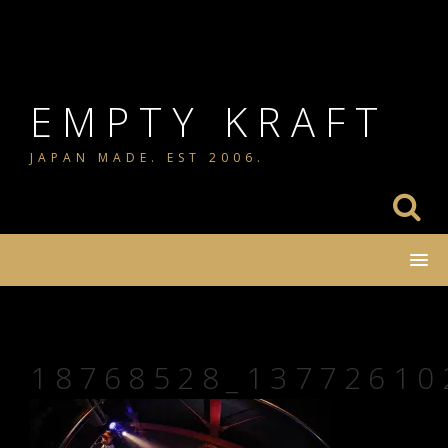
コ
ン
テ
ン
EMPTY KRAFT
ツ
JAPAN MADE. EST 2006.
へ
ス
キ
ッ
プ
18768528_13772610