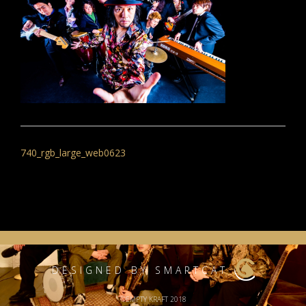
投
稿
740_rgb_large_web0623
ナ
ビ
ゲ
ー
シ
DESIGNED BY SMARTCAT
ョ
©EMPTY KRAFT 2018