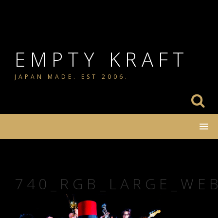
コ
ン
テ
ン
EMPTY KRAFT
ツ
JAPAN MADE. EST 2006.
へ
ス
キ
ッ
プ
740_RGB_LARGE_WE