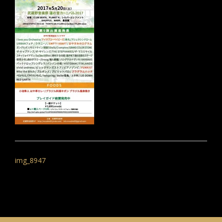
投
稿
img_8947
ナ
ビ
ゲ