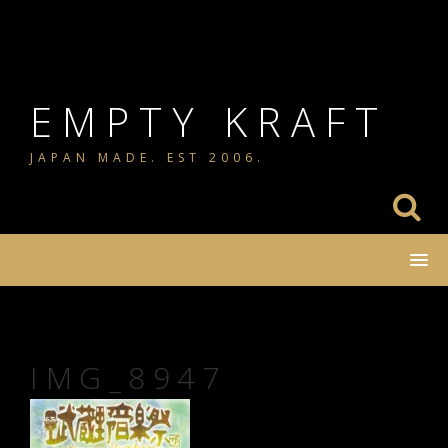
コ
ン
テ
ン
EMPTY KRAFT
ツ
JAPAN MADE. EST 2006.
へ
ス
キ
ッ
プ
IMG_8947