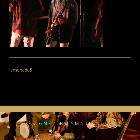
投
稿
lemonade5
ナ
ビ
ゲ
ー
シ
DESIGNED BY SMARTCAT
ョ
©EMPTY KRAFT 2018