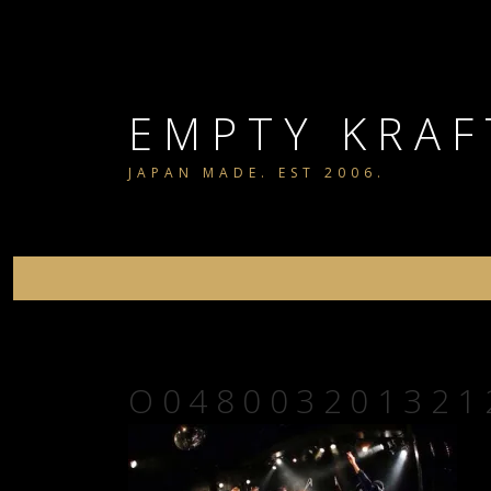
コ
ン
テ
ン
EMPTY KRAF
ツ
JAPAN MADE. EST 2006.
へ
ス
キ
ッ
プ
O048003201321