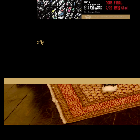
投
稿
ofly
ナ
ビ
ゲ
ー
シ
ョ
ン