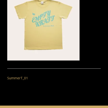
投
稿
SummerT_01
ナ
ビ
ゲ