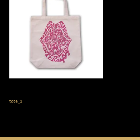
投
稿
tote_p
ナ
ビ
ゲ