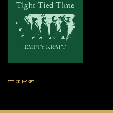
投
稿
TTT-CD-JACKET
ナ
ビ
ゲ